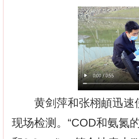
黄剑萍和张栩頔迅速使
现场检测。“COD和氨氮的