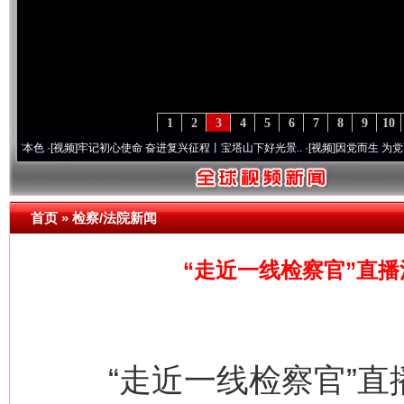
1
2
3
4
5
6
7
8
9
10
视频]
牢记初心使命 奋进复兴征程丨宝塔山下好光景..
·[视频]
因党而生 为党而战——百年“
首页
»
检察/法院新闻
“走近一线检察官”直
“走近一线检察官”直