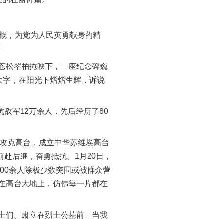
气概，为党为人民英勇献身的精
”
苍松翠柏掩映下，一座纪念碑巍
大字，在阳光下熠熠生辉，诉说
敌军12万余人，先后经历了80
人攻克高台，成立中华苏维埃高台
前赴后继，奋勇抵抗。1月20日，
00余人除极少数突围或被群众营
在高台大地上，仿佛每一片都在
士们。肃立在烈士公墓前，当我