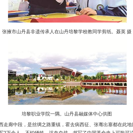
张掖市山丹县非遗传承人在山丹培黎学校教同学剪纸。聂英 摄
培黎职业学院一隅。山丹县融媒体中心供图
走廊中段，是丝绸之路重镇，霍去病西征、张骞出塞都在此地
军2万余人，不怕牺牲、浴血奋战，书写了中国革命史上可歌可