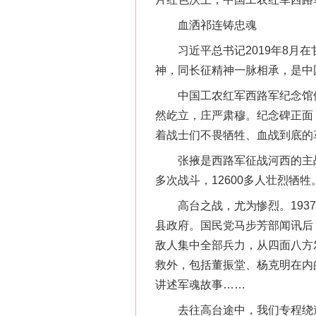
血洒祁连铸忠魂
习近平总书记2019年8月在
神，同长征精神一脉相承，是中
中国工农红军西路军纪念馆位
然屹立，庄严肃穆。纪念碑正面
着战士们不畏牺牲、血战到底的
张掖是西路军征战河西的主战场
多次战斗，12600多人壮烈牺牲
高台之战，尤为惨烈。1937
县政府。国民党马步芳部闻讯后，
敌人集中全部兵力，从四面八方
救外，包括董振堂、杨克明在内
讲述军魂故事……
去往高台途中，我们专程绕道