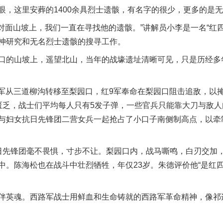
眼，这里安葬的1400余具烈士遗骸，有名字的很少，更多的是
面山坡上，我们一直在寻找他的遗骸。”讲解员小李是一名“红四
神研究和无名烈士遗骸的搜寻工作。
口的山坡上，遥望北山，当年的战壕遗址清晰可见，只是历经多
路军从三道柳沟转移至梨园口，红9军奉命在梨园口阻击追敌，以
匮乏，战士们平均每人只有5发子弹，一些官兵只能靠大刀与敌人
与妇女抗日先锋团二营女兵一起抢占了小口子南侧制高点，以牵
先锋团毫不畏惧，寸步不让。梨园口内，战马嘶鸣，白刃交加，
中。陈海松也在战斗中壮烈牺牲，年仅23岁。朱德评价他“是红
英魂。西路军战士用鲜血和生命铸就的西路军革命精神，像祁