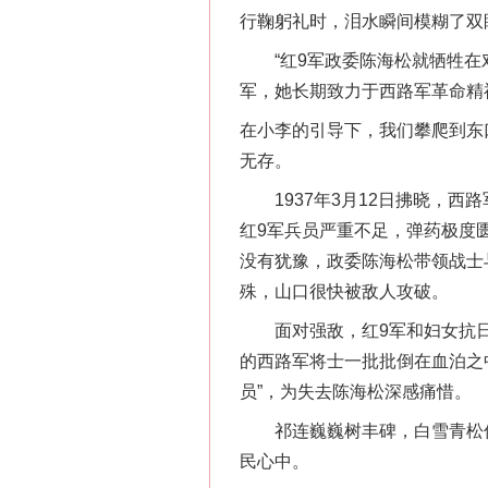
行鞠躬礼时，泪水瞬间模糊了双
“红9军政委陈海松就牺牲在对
军，她长期致力于西路军革命精
在小李的引导下，我们攀爬到东
无存。
1937年3月12日拂晓，西
红9军兵员严重不足，弹药极度
没有犹豫，政委陈海松带领战士
殊，山口很快被敌人攻破。
面对强敌，红9军和妇女抗日
的西路军将士一批批倒在血泊之
员”，为失去陈海松深感痛惜。
祁连巍巍树丰碑，白雪青松伴
民心中。