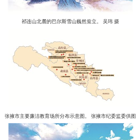
祁连山北麓的巴尔斯雪山巍然耸立。 吴玮 摄
张掖市主要廉洁教育场所分布示意图。 张掖市纪委监委供图