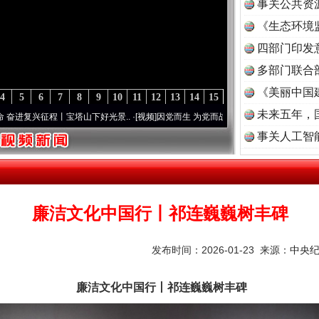
事关公共资
《生态环境
读
四部门印发
多部门联合
《美丽中国
4
5
6
7
8
9
10
11
12
13
14
15
未来五年，
程丨宝塔山下好光景..
·[视频]
因党而生 为党而战——百年“纪”事⑧加强纪律..
·[视频]
牢
事关人工智
廉洁文化中国行丨祁连巍巍树丰碑
发布时间：2026-01-23 来源：
中央
廉洁文化中国行丨祁连巍巍树丰碑