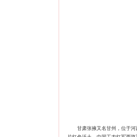
甘肃张掖又名甘州，位于河西
片红色沃土，中国工农红军西路