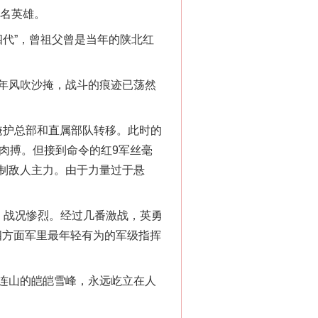
无名英雄。
代”，曾祖父曾是当年的陕北红
年风吹沙掩，战斗的痕迹已荡然
掩护总部和直属部队转移。此时的
肉搏。但接到命令的红9军丝毫
制敌人主力。由于力量过于悬
战况惨烈。经过几番激战，英勇
四方面军里最年轻有为的军级指挥
连山的皑皑雪峰，永远屹立在人