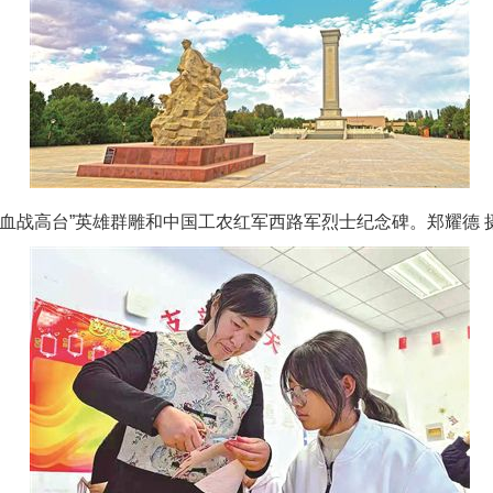
“血战高台”英雄群雕和中国工农红军西路军烈士纪念碑。郑耀德 