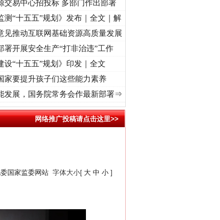
源交易中心招投标 多部门作出部署
监测“十五五”规划》发布｜全文｜解
意见推动互联网基础资源高质量发展
部署开展安全生产“打非治违”工作
建设“十五五”规划》印发｜全文
国家要提升孩子们这些能力素养
记初心使命 奋进复兴征程丨“转折之城”激荡..
·[视频]
牢记初心使命 奋进复兴征程丨红船起
能发展，国务院常务会作最新部署⇒
网络推广投稿请点击这里>>
纪委国家监委网站
字体大小[
大
中
小
]