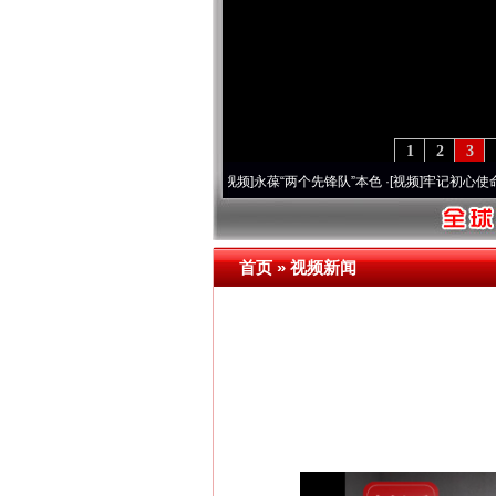
1
2
3
年 深刻改变雪域高原..
·[视频]
永葆“两个先锋队”本色
·[视频]
牢记初心使命 奋进复兴征
首页
»
视频新闻