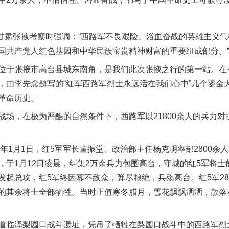
甘肃张掖考察时强调：“西路军不畏艰险、浴血奋战的英雄主义
国共产党人红色基因和中华民族宝贵精神财富的重要组成部分。
于张掖市高台县城东南角，是我们此次张掖之行的第一站。在
，由李先念题写的“红军西路军烈士永远活在我们心中”几个鎏金
革命历史。
，在极为严酷的自然条件下，西路军以21800余人的兵力对抗
。
年1月1日，红5军军长董振堂、政治部主任杨克明率部2800余
于1月12日凌晨，纠集2万余兵力包围高台，守城的红5军将士
发起总攻，红5军终因寡不敌众，弹尽粮绝，兵殇高台。红5军28
的其余将士全部牺牲。当时正值寒冬腊月，雪花飘飘洒洒，散落
临泽梨园口战斗遗址，凭吊了牺牲在梨园口战斗中的西路军烈