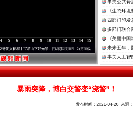
事关公共资
《生态环境
读
四部门印发
多部门联合
《美丽中国
4
5
6
7
8
9
10
11
12
13
14
15
未来五年，
塔山下好光景..
·[视频]
因党而生 为党而战——百年“纪”事⑧加强纪律..
·[视频]
牢记初心
事关人工智
暴雨突降，博白交警变“浇警”！
发布时间：2021-04-20 来源