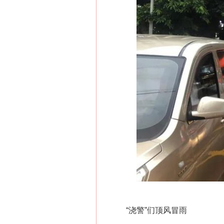
“浇警”们顶风冒雨