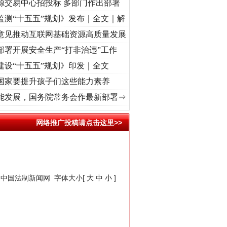
源交易中心招投标 多部门作出部署
监测“十五五”规划》发布｜全文｜解
意见推动互联网基础资源高质量发展
部署开展安全生产“打非治违”工作
建设“十五五”规划》印发｜全文
国家要提升孩子们这些能力素养
使命 奋进复兴征程丨“转折之城”激荡..
·[视频]
牢记初心使命 奋进复兴征程丨红船起航处 
能发展，国务院常务会作最新部署⇒
网络推广投稿请点击这里>>
：
中国法制新闻网
字体大小[
大
中
小
]