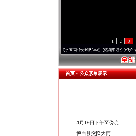
1
2
3
刻改变雪域高原..
·[视频]
永葆“两个先锋队”本色
·[视频]
牢记初心使命 奋进复兴征程丨宝
首页
»
公众形象展示
4月19日下午至傍晚
博白县突降大雨