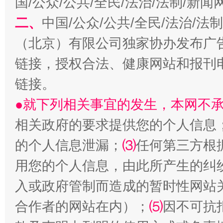
国/公众/公共/全民/法治/法制/新
二、
中国/公众/公共/全民/法治/
生
（北京）有限公司独家协办发布广
“刷贴”乱象丛生
链接，授权合法、健康网站和报刊
链接。
●就下列相关事宜的发生，本网不
相关政府的要求提供您的个人信息
的个人信息泄漏；
⑶
任何第三方根
用您的个人信息，由此所产生的纠
揭批美国五大"原罪"
"炒
入或政府管制而造成的暂时性网站
合作者的网站在内）；
⑸
因不可抗