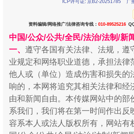
在谋一域中谋全局
ICP许可证: 京B2-20251785
广
资料编辑/网络推广/法律咨询专线：
010-89525216
QQ
中国/公众/公共/全民/法治/法制/
一、
遵守各国有关法律、法规，遵
业规定和网络职业道德，承担法律
他人或（单位）造成伤害和损失的
习近平的博鳌关键词
魏明亮
响的，本网将追究其相关法律和经
由和新闻自由。本传媒网站中的部
系我们，我们将在第一时间作出反
容系本人或法人版权所有，网站有