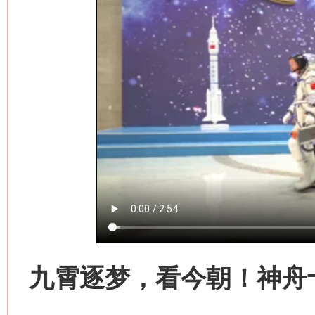
九霄逐梦，看今朝！神舟
网上购药对药下症？