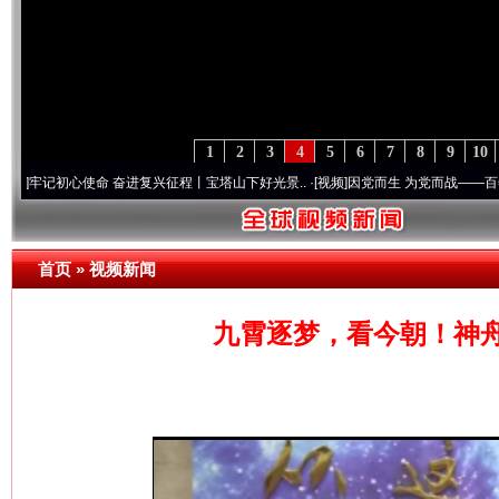
1
2
3
4
5
6
7
8
9
10
初心使命 奋进复兴征程丨宝塔山下好光景..
·[视频]
因党而生 为党而战——百年“纪”事⑧
首页
»
视频新闻
九霄逐梦，看今朝！神