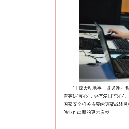
习近平的博鳌关键词
“干惊天动地事，做隐姓埋名人
着英雄“真心”，更有爱国“忠心
国家安全机关将赓续隐蔽战线灵
伟业作出新的更大贡献。