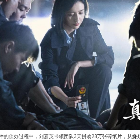
侦办过程中，刘嘉英带领团队3天拼凑28万张碎纸片，从嫌