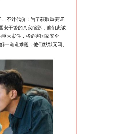
干、不计代价；为了获取重要证
国安干警的真实缩影，他们忠诚
法官巧妙执行解纠纷
的重大案件，将危害国家安全
破解一道道难题；他们默默无闻、
新中国诞生的见证