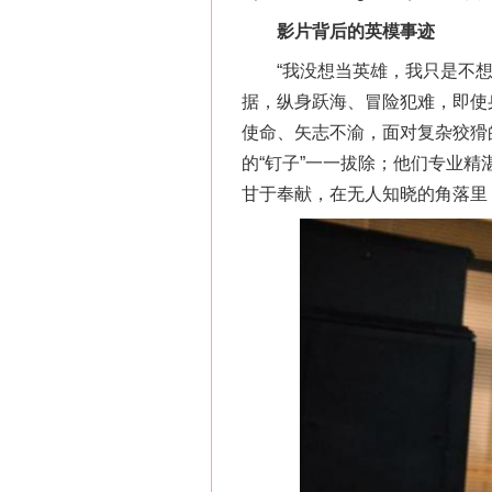
影片背后的英模事迹
“我没想当英雄，我只是不想留
据，纵身跃海、冒险犯难，即使
这是一记警钟！
使命、矢志不渝，面对复杂狡猾
的“钉子”一一拔除；他们专业
甘于奉献，在无人知晓的角落里
在谋一域中谋全局