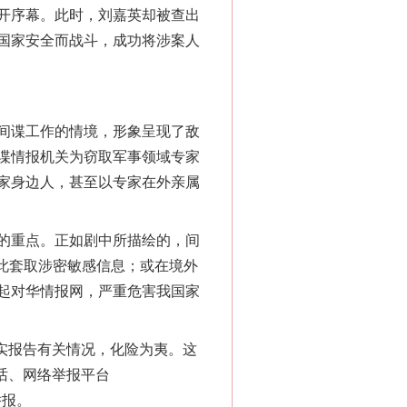
开序幕。此时，刘嘉英却被查出
国家安全而战斗，成功将涉案人
间谍工作的情境，形象呈现了敌
谍情报机关为窃取军事领域专家
家身边人，甚至以专家在外亲属
的重点。正如剧中所描绘的，间
以此套取涉密敏感信息；或在境外
“神药”背后的真相
起对华情报网，严重危害我国家
实报告有关情况，化险为夷。这
话、网络举报平台
举报。