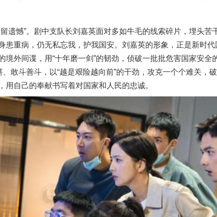
遗憾”。剧中支队长刘嘉英面对多如牛毛的线索碎片，埋头苦
身患重病，仍无私忘我，护我国安。刘嘉英的形象，正是新时代
谢谢有你温暖了四季
的境外间谍，用“十年磨一剑”的韧劲，侦破一批批危害国家安全
精湛、敢斗善斗，以“越是艰险越向前”的干劲，攻克一个个难关，
，用自己的奉献书写着对国家和人民的忠诚。
今年投资意愿榜揭晓