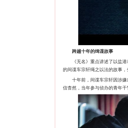
跨越十年的缉谍故事
《无名》重点讲述了以盐港市
的间谍车宗轩绳之以法的故事，
十年前，间谍车宗轩因涉嫌出
信杳然，当年参与侦办的青年干