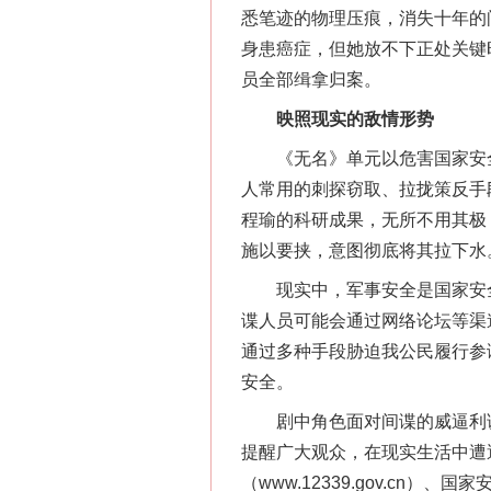
悉笔迹的物理压痕，消失十年的
身患癌症，但她放不下正处关键
员全部缉拿归案。
映照现实的敌情形势
《无名》单元以危害国家安全
人常用的刺探窃取、拉拢策反手
程瑜的科研成果，无所不用其极
施以要挟，意图彻底将其拉下水
现实中，军事安全是国家安全
谍人员可能会通过网络论坛等渠道
网上购药对药下症？
通过多种手段胁迫我公民履行参
安全。
剧中角色面对间谍的威逼利诱、
提醒广大观众，在现实生活中遭
（www.12339.gov.c