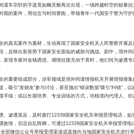
间谍车宗轩的字迹竟如幽灵般再次出现，一场跨越时空的较量拉
时期的案件，用信念与时间赛跑，带领青年一代国安干警为守护
的真实案件为素材，生动再现了国家安全机关人民警察开展反
段，反映出新形势下国家安全面临的威胁与挑战。剧中，境外间
，发现专家对金钱诱惑、感情拉拢无动于衷时，他们转为渗透专
。
的重要组成部分，涉军领域是境外间谍情报机关开展情报搜集
，吸引“发烧友”参与讨论，甚至抛出“错误数据”吸引“纠错”，
茶叶“炒上天”
谍手续；或以长期培养、专业训练的方式，培植境内代理人、织
渗透策反，及时拨打12339国家安全机关举报受理电话，如
遇敌情，切忌自乱阵脚，可通过12339国家安全机关举报受理电
n）、国家安全部微信公众号举报受理渠道或直接向当地国家安全机关进行