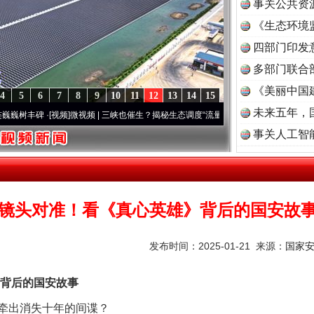
事关公共资
《生态环境
读
四部门印发
多部门联合
《美丽中国
4
5
6
7
8
9
10
11
12
13
14
15
未来五年，
频]
微视频 | 三峡也催生？揭秘生态调度“流量密..
·[视频]
廉洁文化中国行 | 遵义：雄关漫
事关人工智
镜头对准！看《真心英雄》背后的国安故
发布时间：2025-01-21 来源：
国家
背后的国安故事
出消失十年的间谍？