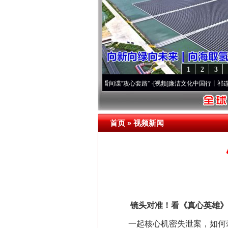
1
2
3
”
·[视频]
从《水浒传》看间谍“攻心套路”
·[视频]
廉洁文化中国行丨祁连巍巍树丰碑
·[视
首页
»
视频新闻
镜头对准！看《真心英雄》
一起核心机密失泄案，如何牵