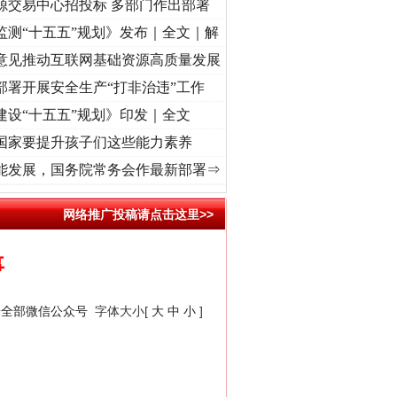
源交易中心招投标 多部门作出部署
监测“十五五”规划》发布｜全文｜解
意见推动互联网基础资源高质量发展
部署开展安全生产“打非治违”工作
建设“十五五”规划》印发｜全文
国家要提升孩子们这些能力素养
道展新颜..
·[视频]
衣柜里的秘密
·[视频]
深度关注丨春天里的科技盛宴
·[视频]
正风反腐
能发展，国务院常务会作最新部署⇒
网络推广投稿请点击这里>>
事
安全部微信公众号
字体大小[
大
中
小
]