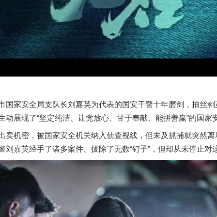
国家安全局支队长刘嘉英为代表的国安干警十年磨剑，抽丝剥
生动展现了“坚定纯洁、让党放心、甘于奉献、能拼善赢”的国家
卖机密，被国家安全机关纳入侦查视线，但未及抓捕就突然离
警刘嘉英经手了诸多案件、拔除了无数“钉子”，但却从未停止对