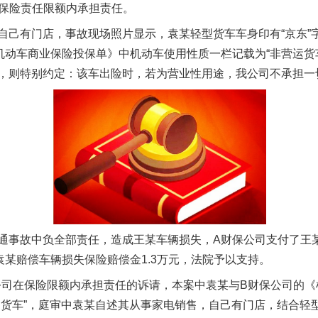
在保险责任限额内承担责任。
有门店，事故现场照片显示，袁某轻型货车车身印有“京东”
机动车商业保险投保单》中机动车使用性质一栏记载为“非营运货车
，则特别约定：该车出险时，若为营业性用途，我公司不承担一
魏明亮严重违纪违法案透视
故中负全部责任，造成王某车辆损失，A财保公司支付了王某车
袁某赔偿车辆损失保险赔偿金1.3万元，法院予以支持。
司在保险限额内承担责任的诉请，本案中袁某与B财保公司的《
运货车”，庭审中袁某自述其从事家电销售，自己有门店，结合轻型