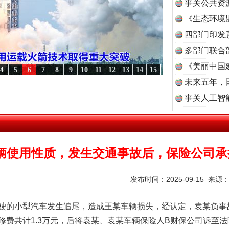
事关公共资
《生态环境
读
四部门印发
多部门联合
谢谢有你温暖了四季
《美丽中国
4
5
6
7
8
9
10
11
12
13
14
15
未来五年，
“转折之城”激荡..
·[视频]
牢记初心使命 奋进复兴征程丨红船起航处 潮起..
·[视频]
一首
事关人工智
辆使用性质，发生交通事故后，保险公司承
发布时间：2025-09-15 来源
今年投资意愿榜揭晓
的小型汽车发生追尾，造成王某车辆损失，经认定，袁某负事
修费共计1.3万元，后将袁某、袁某车辆保险人B财保公司诉至