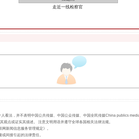
藏房
除了知识还要"留白"
，并不表明中国公共传媒、中国公众传媒、中国全民传媒China publics media/中国公
s等传媒网站同意其观点或证实其描述。 注意文明用语并遵守全球各国相关法律法规。
联网新闻信息服务管理规定
》。
接或间接引起的法律责任。
送你一朵小红花