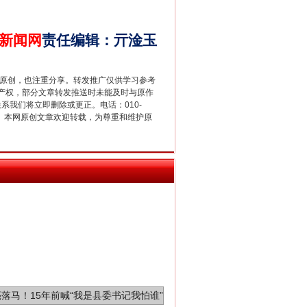
新闻网
责任编辑
：
亓淦玉
重拳出击！专项整治午间酒驾
重原创，也注重分享。转发推广仅供学习参考
产权，部分文章转发推送时未能及时与原作
联系我们将立即删除或更正。电话：010-
2 1号。本网原创文章欢迎转载，为尊重和维护原
“谁都不怕”的他落马了