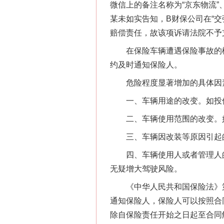
微信上的备注名称为“京东物流
“刷贴”乱象丛生
某未如实告知，B财保公司在“交
赔偿责任，故该项诉请法院不予
在保险车辆遭遇保险事故的概
约及时通知保险人。
危险程度显著增加的具体因
一、车辆用途的改变。如投保
二、车辆使用范围的改变。如
三、车辆因改装等原因引起的
揭批美国五大"原罪"
四、车辆使用人或者管理人的
无疑增大驾驶风险。
《中华人民共和国保险法》第
通知保险人，保险人可以按照合
除自保险责任开始之日起至合同