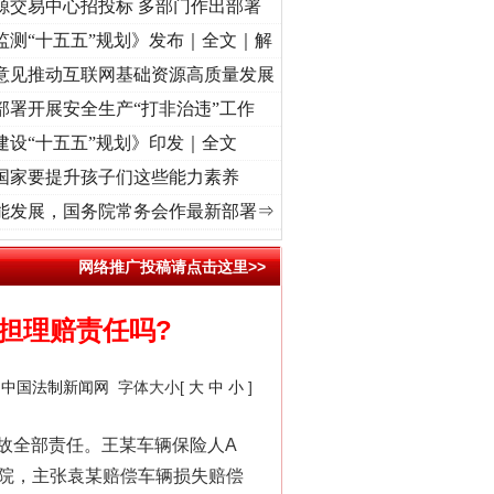
源交易中心招投标 多部门作出部署
监测“十五五”规划》发布｜全文｜解
意见推动互联网基础资源高质量发展
部署开展安全生产“打非治违”工作
法官巧妙执行解纠纷
建设“十五五”规划》印发｜全文
国家要提升孩子们这些能力素养
歌的时间，读懂乐至的“诗与远方”
·[视频]
从《水浒传》看间谍“攻心套路”
·[视频]
廉洁
能发展，国务院常务会作最新部署⇒
网络推广投稿请点击这里>>
担理赔责任吗?
：
中国法制新闻网
字体大小[
大
中
小
]
新中国诞生的见证
故全部责任。王某车辆保险人A
法院，主张袁某赔偿车辆损失赔偿