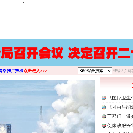
>
网络推广投稿
点击进入>>>
茶叶“炒上天”
《医疗卫生
《可再生能
三部门：做
促家政服务