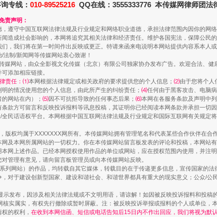
咨询专线：
010-89525216
QQ在线：3555333776 本传媒网律师团
和免责声明：
德，遵守中国互联网法律法规及行业规定和网络职业道德，承担法律范围内因你的网络
谢谢有你温暖了四季
新闻造成社会影响的，本网将追究其相关法律和经济责任。维护各国宪法，保障公民的
我们，我们将在第一时间作出反映或更正。特请来函来电说明本网站提供内容系本人或
治/法制/新闻网等传媒网站衷心致谢！
新闻网等传媒网站，由众全影视文化传媒（北京）有限公司独家协办发布广告。欢迎合法、
并可添加相应链接。
律责任：⑴
本网根据法律规定或相关政府的要求提供您的个人信息；
⑵
由于您将个人
列明的情况使用您的个人信息，由此所产生的纠纷责任；
⑷
任何由于黑客攻击、电脑病
者的网站在内）；
⑸
因不可抗拒导致的任何事态后果；
⑹
本网在各服务条款及声明中列
有条款方可留言和反映投诉报料等讯息投稿，其证明你已经阅读本网条款并承担一切因
民众/全民话语权平台。本网根据中国互联网法律法规及行业规定和国际互联网有关规定
作品，版权均属于XXXXXXX网所有。本传媒网站拥有管理笔名和代表某些合作伙伴在
本网及本网所属网站的一切权力。你在本传媒网站留言板发表的评论和投稿，本网站有
本网上述作品。已经本网授权使用作品的单位或网站，应在授权范围内使用，并注明“来
您对管理有意见，请向留言板管理员或向本传媒网站反映。
今年投资意愿榜揭晓
本传媒系列网站）的作品，均转载自其它媒体，转载目的在于传递更多信息，宣传国家的
，对于建设创新型国家、建设和谐社会、和谐世界都具有重大的现实意义；公众/公民/
显示发布，因涉及相关法律法规或不文明用语，请谅解！如因被反映投诉报料和投稿
网核实属实，有权先行撤除或暂时屏蔽。注：被反映投诉举报或报料的个人或单位，
情权的权利，
在收到本网信函、短信或电话告知后15日内不作出回应，我们将视为默