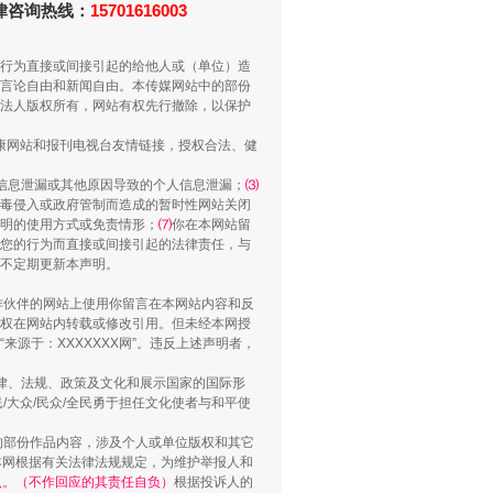
法律咨询热线：
15701616003
行为直接或间接引起的给他人或（单位）造
法官巧妙执行解纠纷
言论自由和新闻自由。本传媒网站中的部份
法人版权所有，网站有权先行撤除，以保护
健康网站和报刊电视台友情链接，授权合法、健
信息泄漏或其他原因导致的个人信息泄漏；
⑶
毒侵入或政府管制而造成的暂时性网站关闭
明的使用方式或免责情形；
⑺
你在本网站留
您的行为而直接或间接引起的法律责任，与
将不定期更新本声明。
合作伙伴的网站上使用你留言在本网站内容和反
权在网站内转载或修改引用。但未经本网授
源于：XXXXXXX网”。违反上述声明者，
新中国诞生的见证
法律、法规、政策及文化和展示国家的国际形
大众/民众/全民勇于担任文化使者与和平使
的部份作品内容，涉及个人或单位版权和其它
本网根据有关法律法规规定，为维护举报人和
认。（不作回应的其责任自负）
根据投诉人的