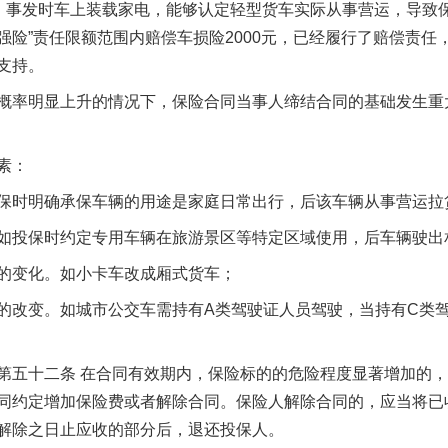
”、事发时车上装载家电，能够认定轻型货车实际从事营运，导致
生物安全法正式实施
强险”责任限额范围内赔偿车损险2000元，已经履行了赔偿责任
支持。
率明显上升的情况下，保险合同当事人缔结合同的基础发生重
素：
时明确承保车辆的用途是家庭日常出行，后该车辆从事营运拉
投保时约定专用车辆在旅游景区等特定区域使用，后车辆驶出
变化。如小卡车改成厢式货车；
"炒鞋教程"里的骗局
改变。如城市公交车需持有A类驾驶证人员驾驶，当持有C类驾
五十二条 在合同有效期内，保险标的的危险程度显著增加的，
同约定增加保险费或者解除合同。保险人解除合同的，应当将已
解除之日止应收的部分后，退还投保人。