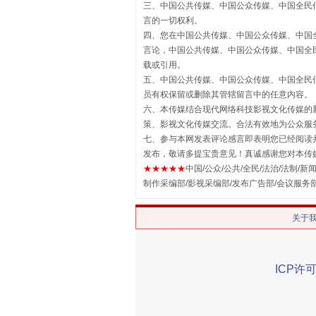
招工难、用工荒背后
三、中国公共传媒、中国公众传媒、中国全民传媒China 
言的一切权利。
四、您在中国公共传媒、中国公众传媒、中国全民传媒Chin
言论，中国公共传媒、中国公众传媒、中国全民传媒China
载或引用。
五、中国公共传媒、中国公众传媒、中国全民传媒China 
员有权保留或删除其管辖留言中的任意内容。
六、本传媒结合现代网络科技影视文化传媒的新
策、影视文化传媒交流。合法有效地为公众服
七、参与本网发表评论感言即表明您已经阅读并
发布，敬请多提宝贵意见！真诚感谢您对本传
★★★★★
中国/公众/公共/全民/法治/法制/新闻
网上购药对药下症？
制作采编部/影视采编部/发布广告部/会议服务
关于
ICP许可