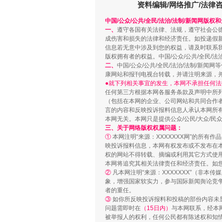
资料编辑/网络推广/法律
中国/公众/公共/全民/法治/法制/新闻网版权
一、
遵守各国有关法律、法规，遵守社会公
这是一记警钟！
成伤害和损失的法律和经济责任。如投递假
信息若无意中涉及到您的权益，请及时联系
版权拥有者的权益。中国/公众/公共/全民/法
二、
中国/公众/公共/全民/法治/法制/
康网站和报刊电视台转载，并请注明来源，
●就下列相关事宜的发生，本网不承担任何法
任何第三方根据本网各服务条款及声明中所
（包括在本网的企业、公司网站和共同合作
言的内容和反映投诉报料信息人承认本网所
本网无关。本网只是提供公众/公民/大众/
三、关于网络版权权属问题：
①
本网注明“来源：XXXXXXX网”的所有
映投诉报料信息，本网有权发布或不发布在
权的网站不得转载、摘编或利用其它方式使用
本网将追究其相关法律责任和经济责任。如
②
凡本网注明“来源：XXXXXXX”（非
在谋一域中谋全局
象，增强国家软实力，参与国际新闻舆论竞争
者的重任。
③
如你所反映投诉报料和投稿的部份内容未
问题需即时在
（15日内）
与本网联系，经本
被举报人的权利，任何公民都有陈述权和知