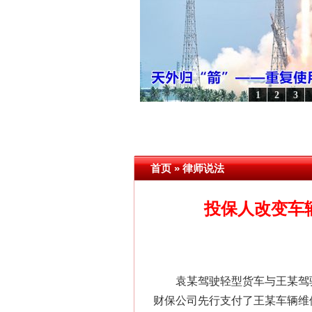
这是一记警钟！
1
2
3
视频]
因党而生 为党而战——百年“纪”事⑧加强纪律..
·[视频]
牢记初心使命 奋进复兴征程丨
首页
»
律师说法
投保人改变车
在谋一域中谋全局
袁某驾驶轻型货车与王某驾驶
财保公司先行支付了王某车辆维