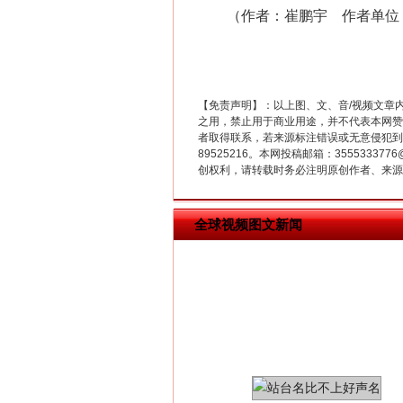
（作者：崔鹏宇 作者单位：
解纷+调解+退费，一次搞定
【免责声明】：以上图、文、音/视频文章
之用，禁止用于商业用途，并不代表本网赞
者取得联系，若来源标注错误或无意侵犯到您的
89525216。本网投稿邮箱：355533
创权利，请转载时务必注明原创作者、来源：
全球视频图文新闻
站台名比不上好声名