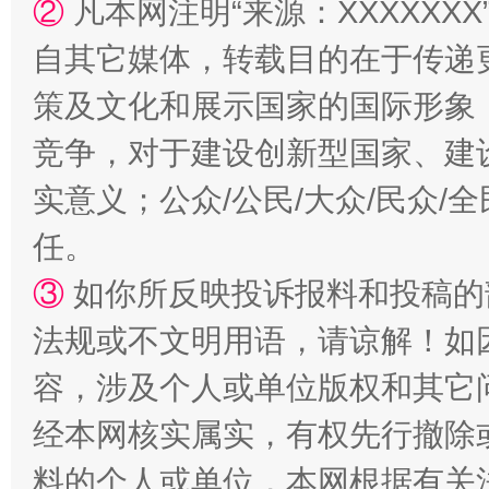
②
凡本网注明“来源：XXXXX
自其它媒体，转载目的在于传递
漫山遍野的桃花与雪山、麦地、白藏房
除了
策及文化和展示国家的国际形象
竞争，对于建设创新型国家、建
实意义；公众/公民/大众/民众
任。
③
如你所反映投诉报料和投稿的
法规或不文明用语，请谅解！如
容，涉及个人或单位版权和其它
招工难、用工荒背后
经本网核实属实，有权先行撤除
料的个人或单位，本网根据有关