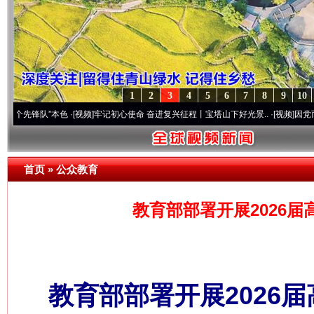
1
2
3
4
5
6
7
8
9
10
队”本色
·[视频]
牢记初心使命 奋进复兴征程丨宝塔山下好光景..
·[视频]
因党而生 为党而
首页
»
公众教育
教育部部署开展2026届
教育部部署开展2026