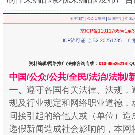
这是一记警钟！
谢
关于我们
|
公众采编部
|
法律声明
| 中国
京ICP备11011765号1至3
ICP许可证: 京B2-20251785
广
资料编辑/网络推广/法律咨询专线：
010-89525216
QQ
中国/公众/公共/全民/法治/法
今
一、
遵守各国有关法律、法规，
在谋一域中谋全局
规及行业规定和网络职业道德，
间接引起的给他人或（单位）造
递假新闻造成社会影响的，本网