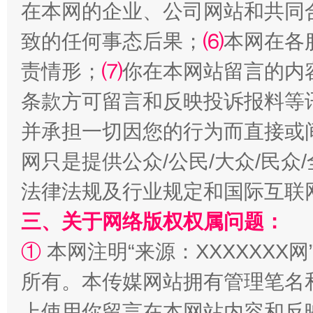
在本网的企业、公司网站和共同
致的任何事态后果；
⑹
本网在各
责情形；
⑺
你在本网站留言的内
揭批美国五大"原罪"
"炒
条款方可留言和反映投诉报料等
并承担一切因您的行为而直接或
网只是提供公众/公民/大众/民
法律法规及行业规定和国际互联
三、关于网络版权权属问题：
①
本网注明“来源：XXXXXXX网
解纷+调解+退费，一次搞定
所有。本传媒网站拥有管理笔名
上使用你留言在本网站内容和反