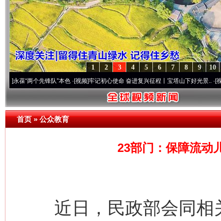
1
2
3
4
5
6
7
8
9
10
“两个先锋队”本色
·[视频]
牢记初心使命 奋进复兴征程丨宝塔山下好光景..
·[视频]
因党而
首页
»
公众教育
23部门：保障流动
近日，民政部会同相关