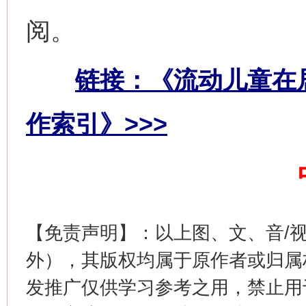
阅。
链接：《流动儿童在
网上购药对药下症？
作索引》>>>
【免责声明】：以上图、文、音/
外），其版权均属于原作者或归属
发推广仅供学习参考之用，禁止用
这是一记警钟！
谢