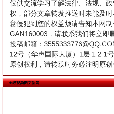
仅供交流学习了解法律、法规、政
权，部分文章转发推送时未能及时
意侵犯到您的权益烦请告知本网制作采编
GAN160003，请联系我们将立即删
投稿邮箱：3555333776@QQ
12号（华声国际大厦）1层 1 2
揭批美国五大"原罪"
"炒
原创权利，请转载时务必注明原创作
全球视频图文新闻