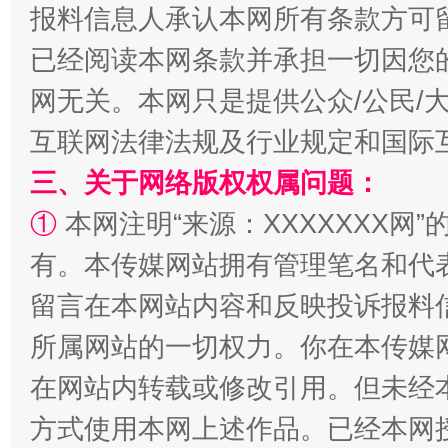
报料信息人承认本网所有条款方可
已经阅读本网条款并承担一切因您
漫山遍野的桃花与雪山、麦地、白藏房
除了
网无关。本网只是提供公众/公民/
互联网法律法规及行业规定和国际
三、关于网络版权权属问题：
①
本网注明“来源：XXXXXXX网”
有。本传媒网站拥有管理笔名和代
留言在本网站内容和反映投诉报料
所属网站的一切权力。你在本传媒
招工难、用工荒背后
在网站内转载或修改引用。但未经
方式使用本网上述作品。已经本网