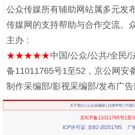
公众传媒所有辅助网站属多元发
传媒网的支持帮助与合作交流。
习近平的博鳌关键词
魏明亮
主办 :
★★★★★
中国/公众/公共/全民/
备11011765号1至52，京公网安备：
制作采编部/影视采编部/发布广告
关于我们
|
公众采编部
|
法律声明
| 中国
生
“刷贴”乱象丛生
京ICP备11011765号1至3
ICP许可证: 京B2-20251785
广