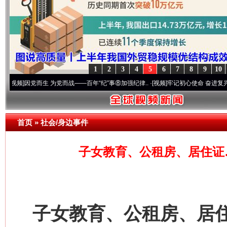
这是一记警钟！
谢
1
2
3
4
5
6
7
8
9
10
因党而生 为党而战——百年“纪”事⑧加强纪律..
·[视频]
牢记初心使命 奋进复兴征程丨“转折
首页
»
社会/身边事件
子女教育、公租房、居住证
今
在谋一域中谋全局
子女教育、公租房、居