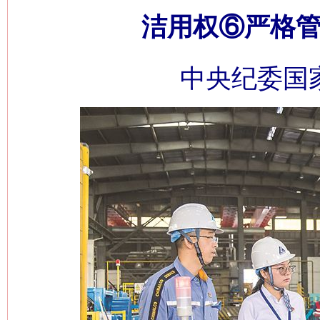
洁用权⑥严格管
中央纪委国