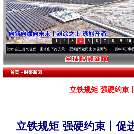
1
2
3
4
5
6
7
8
9
10
进复兴征程丨宝塔山下好光景..
·[视频]
因党而生 为党而战——百年“纪”事⑧加强纪律..
·
首页
»
时事新闻
立铁规矩 强硬约束
立铁规矩 强硬约束丨促