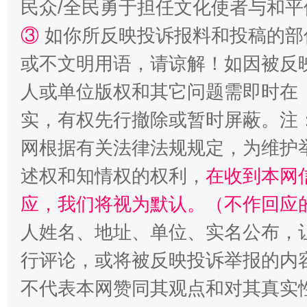
民众/全民勇于担任文化使者与和
漫山遍野的桃花与雪山、麦地、白藏房
除了
③
如你所反映投诉报料和投稿的部
或不文明用语，请谅解！如因被反
人或单位版权和其它问题需即时在
实，有权先行撤除或暂时屏蔽。注
网根据有关法律法规规定，为维护
述权和知情权的权利，
在收到本网
招工难、用工荒背后
应，我们将视为默认。（不作回应
人姓名、地址、单位、实名公布，让
行评论，或将被反映投诉举报的内
不代表本网赞同其观点和对其真实