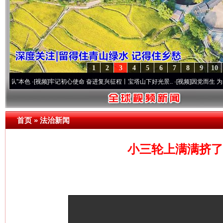
1
2
3
4
5
6
7
8
9
10
色
·[视频]
牢记初心使命 奋进复兴征程丨宝塔山下好光景..
·[视频]
因党而生 为党而战——
首页
»
法治新闻
小三轮上满满挤了