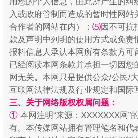
用您的个人信息，由此所产生的纠
入或政府管制而造成的暂时性网站
合作者的网站在内）；
⑸
因不可抗
揭批美国五大"原罪"
"炒
款及声明中列明的使用方式或免责
报料信息人承认本网所有条款方可
已经阅读本网条款并承担一切因您
网无关。本网只是提供公众/公民/
互联网法律法规及行业规定和国际
三、关于网络版权权属问题：
①
本网注明“来源：XXXXXXX网”
解纷+调解+退费，一次搞定
有。本传媒网站拥有管理笔名和代