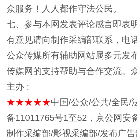
众服务！人人都作守法公民。
七、参与本网发表评论感言即表明
有意见请向制作采编部联系，电话：0
网上购药对药下症？
公众传媒所有辅助网站属多元发
传媒网的支持帮助与合作交流。
主办 :
★★★★★
中国/公众/公共/全民/
备11011765号1至52，京公网安备：
这是一记警钟！
谢
制作采编部/影视采编部/发布广告