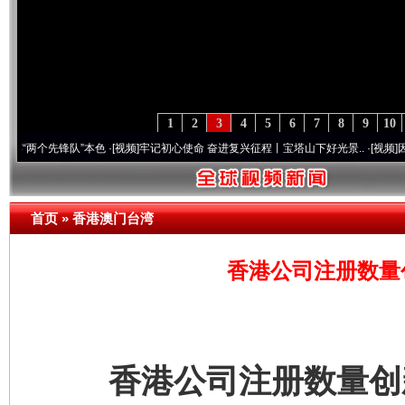
1
2
3
4
5
6
7
8
9
10
先锋队”本色
·[视频]
牢记初心使命 奋进复兴征程丨宝塔山下好光景..
·[视频]
因党而生 为
首页
»
香港澳门台湾
香港公司注册数量
香港公司注册数量创新