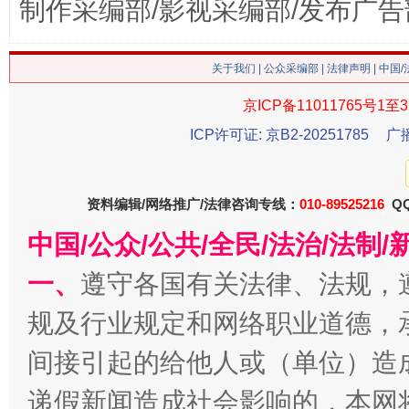
制作采编部/影视采编部/发布广告
这是一记警钟！
谢
关于我们
|
公众采编部
|
法律声明
| 中国
京ICP备11011765号1至3
ICP许可证: 京B2-20251785
广
资料编辑/网络推广/法律咨询专线：
010-89525216
QQ
中国/公众/公共/全民/法治/法
一、
遵守各国有关法律、法规，
今
规及行业规定和网络职业道德，
在谋一域中谋全局
间接引起的给他人或（单位）造
递假新闻造成社会影响的，本网