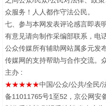
之间公众/民众/公民对法律、政
招工难、用工荒背后
众服务！人人都作守法公民。
七、参与本网发表评论感言即表明
有意见请向制作采编部联系，电话：0
公众传媒所有辅助网站属多元发
传媒网的支持帮助与合作交流。
网上购药对药下症？
主办 :
★★★★★
中国/公众/公共/全民/
备11011765号1至52，京公网安备：