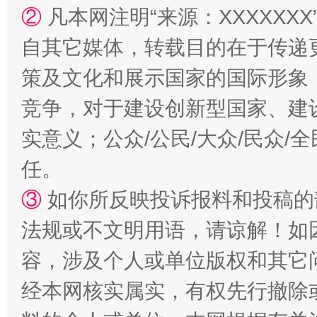
②
凡本网注明“来源：XXXXX
自其它媒体，转载目的在于传递
策及文化和展示国家的国际形象
漫山遍野的桃花与雪山、麦地、白藏房
除了
竞争，对于建设创新型国家、建
实意义；公众/公民/大众/民众
任。
③
如你所反映投诉报料和投稿的
法规或不文明用语，请谅解！如
容，涉及个人或单位版权和其它
经本网核实属实，有权先行撤除
招工难、用工荒背后